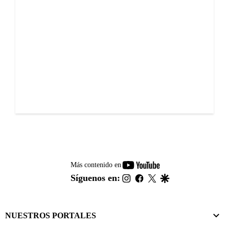
youtube-
Más contenido en
footer
instagram
facebook
twitter
google
Síguenos en:
NUESTROS PORTALES