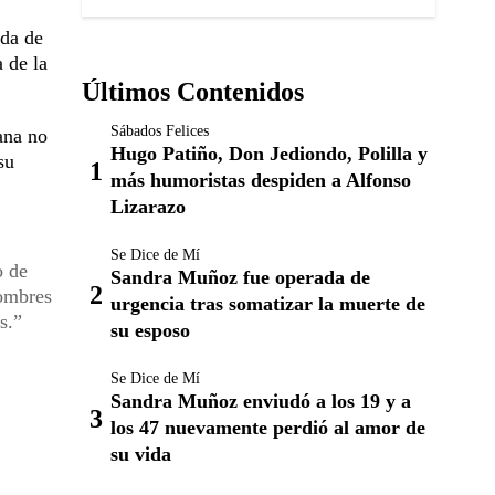
ada de
a de la
Últimos Contenidos
Sábados Felices
ana no
Hugo Patiño, Don Jediondo, Polilla y
su
más humoristas despiden a Alfonso
Lizarazo
Se Dice de Mí
o de
Sandra Muñoz fue operada de
hombres
urgencia tras somatizar la muerte de
s.
su esposo
Se Dice de Mí
Sandra Muñoz enviudó a los 19 y a
los 47 nuevamente perdió al amor de
su vida