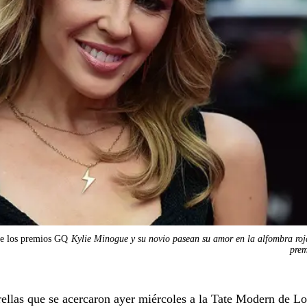
de los premios GQ
Kylie Minogue y su novio pasean su amor en la alfombra roj
pre
rellas que se acercaron ayer miércoles a la Tate Modern de L