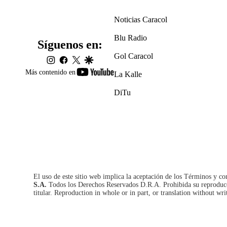
Noticias Caracol
Blu Radio
Síguenos en:
Gol Caracol
instagram
facebook
twitter
google
youtube-
Más contenido en
La Kalle
footer
DiTu
El uso de este sitio web implica la aceptación de los
Términos y co
S.A.
Todos los Derechos Reservados D.R.A. Prohibida su reproducció
titular. Reproduction in whole or in part, or translation without wri