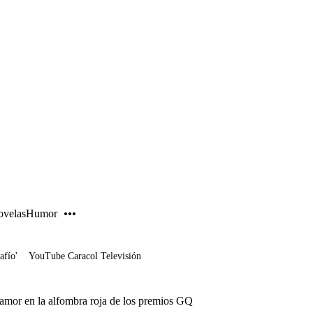
PUBLICIDAD
velas
Humor
afío'
YouTube Caracol Televisión
amor en la alfombra roja de los premios GQ