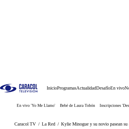
Inicio
Programas
Actualidad
Desafío
En vivo
No
En vivo 'Yo Me Llamo'
Bebé de Laura Tobón
Inscripciones 'Des
Juegos
Caracol TV
/
La Red
/
Kylie Minogue y su novio pasean su 