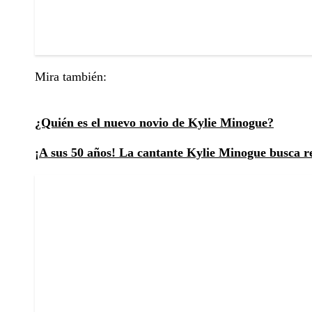
Mira también:
¿Quién es el nuevo novio de Kylie Minogue?
¡A sus 50 años! La cantante Kylie Minogue busca r