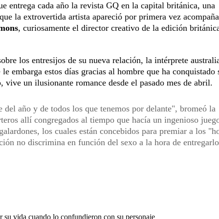
ue entrega cada año la revista GQ en la capital británica, una
 que la extrovertida artista apareció por primera vez acompañ
omons
, curiosamente el director creativo de la edición británic
bre los entresijos de su nueva relación, la intérprete australi
e le embarga estos días gracias al hombre que ha conquistado 
 vive un ilusionante romance desde el pasado mes de abril.
del año y de todos los que tenemos por delante", bromeó la
rteros allí congregados al tiempo que hacía un ingenioso jueg
 galardones, los cuales están concebidos para premiar a los "
ción no discrimina en función del sexo a la hora de entregarlo
or su vida cuando lo confundieron con su personaje