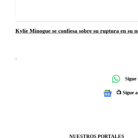
Kylie Minogue se confiesa sobre su ruptura en su n
.
Sigue
📺 Sigue a
NUESTROS PORTALES