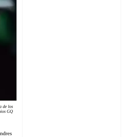
a de los
mios GQ
ondres