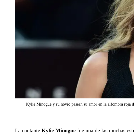
Kylie Minogue y su novio pasean su amor en la alfombra roja 
La cantante
Kylie Minogue
fue una de las muchas est