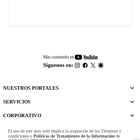
youtube-
Más contenido en
footer
instagram
facebook
twitter
google
Síguenos en:
NUESTROS PORTALES
SERVICIOS
CORPORATIVO
El uso de este sitio web implica la aceptación de los
Términos y
condiciones
y
Políticas de Tratamiento de la Información
de