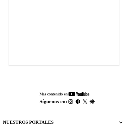
youtube-
Más contenido en
footer
instagram
facebook
twitter
google
Síguenos en:
NUESTROS PORTALES