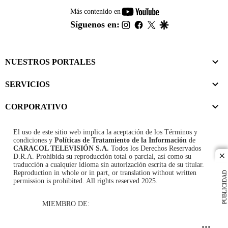
youtube-
Más contenido en
footer
instagram
facebook
twitter
google
Síguenos en:
NUESTROS PORTALES
SERVICIOS
CORPORATIVO
El uso de este sitio web implica la aceptación de los
Términos y
condiciones
y
Políticas de Tratamiento de la Información
de
CARACOL TELEVISIÓN S.A.
Todos los Derechos Reservados
D.R.A. Prohibida su reproducción total o parcial, así como su
cl
traducción a cualquier idioma sin autorización escrita de su titular.
Reproduction in whole or in part, or translation without written
PUBLICIDAD
permission is prohibited. All rights reserved 2025.
MIEMBRO DE: