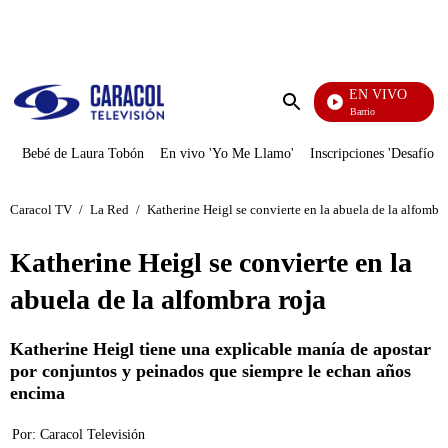
PUBLICIDAD
EN VIVO
María La Del Barrio
Enviar
búsqueda
Bebé de Laura Tobón
En vivo 'Yo Me Llamo'
Inscripciones 'Desafío'
Caracol TV
/
La Red
/
Katherine Heigl se convierte en la abuela de la alfombra
Katherine Heigl se convierte en la
abuela de la alfombra roja
Katherine Heigl tiene una explicable manía de apostar
por conjuntos y peinados que siempre le echan años
encima
Por:
Caracol Televisión