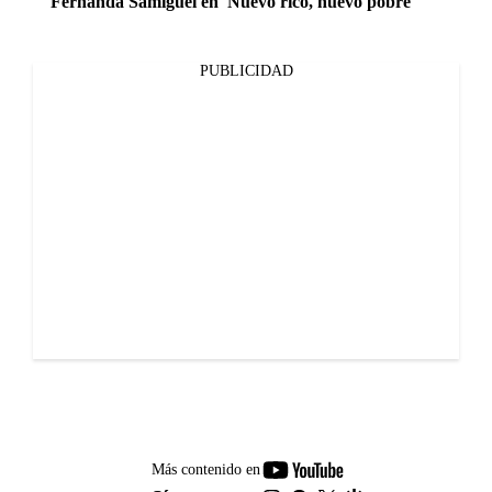
Fernanda Samiguel en 'Nuevo rico, nuevo pobre'
PUBLICIDAD
youtube-
Más contenido en
footer