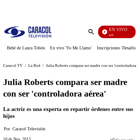
PUBLICIDAD
EN VIVO
Noticias Caracol
Enviar
búsqueda
Bebé de Laura Tobón
En vivo 'Yo Me Llamo'
Inscripciones 'Desafío'
Caracol TV
/
La Red
/
Julia Roberts compara ser madre con ser 'controladora aé
Julia Roberts compara ser madre
con ser 'controladora aérea'
La actriz es una experta en repartir órdenes entre sus
hijos
Por:
Caracol Televisión
16 de Nov, 2015