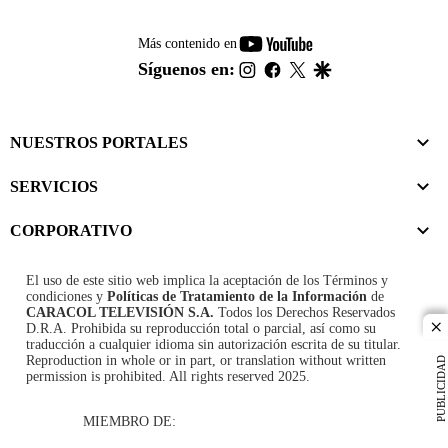
youtube-
Más contenido en
footer
instagram
facebook
twitter
google
Síguenos en:
NUESTROS PORTALES
SERVICIOS
CORPORATIVO
El uso de este sitio web implica la aceptación de los
Términos y
condiciones
y
Políticas de Tratamiento de la Información
de
CARACOL TELEVISIÓN S.A.
Todos los Derechos Reservados
D.R.A. Prohibida su reproducción total o parcial, así como su
cl
traducción a cualquier idioma sin autorización escrita de su titular.
Reproduction in whole or in part, or translation without written
PUBLICIDAD
permission is prohibited. All rights reserved 2025.
MIEMBRO DE: