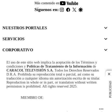
youtube-
Más contenido en
footer
instagram
facebook
twitter
google
Síguenos en:
NUESTROS PORTALES
SERVICIOS
CORPORATIVO
El uso de este sitio web implica la aceptación de los
Términos y
condiciones
y
Políticas de Tratamiento de la Información
de
CARACOL TELEVISIÓN S.A.
Todos los Derechos Reservados
D.R.A. Prohibida su reproducción total o parcial, así como su
cl
traducción a cualquier idioma sin autorización escrita de su titular.
Reproduction in whole or in part, or translation without written
PUBLICIDAD
permission is prohibited. All rights reserved 2025.
MIEMBRO DE: