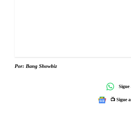
Por: Bang Showbiz
Sigue
📺 Sigue a