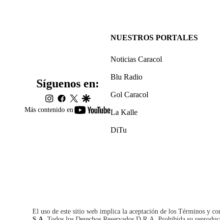
NUESTROS PORTALES
Noticias Caracol
Blu Radio
Síguenos en:
Gol Caracol
instagram
facebook
twitter
google
youtube-
Más contenido en
La Kalle
footer
DiTu
El uso de este sitio web implica la aceptación de los
Términos y co
S.A.
Todos los Derechos Reservados D.R.A. Prohibida su reproducció