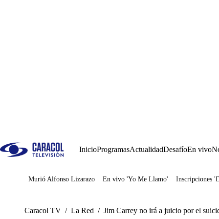
Inicio
Programas
Actualidad
Desafío
En vivo
No
Murió Alfonso Lizarazo
En vivo 'Yo Me Llamo'
Inscripciones '
Juegos
Caracol TV
/
La Red
/
Jim Carrey no irá a juicio por el sui