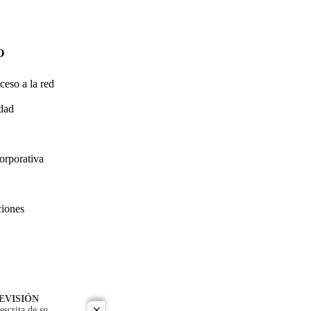
O
ceso a la red
idad
orporativa
ciones
EVISIÓN
escrita de su