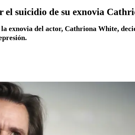
r el suicidio de su exnovia Cath
a exnovia del actor, Cathriona White, decid
epresión.