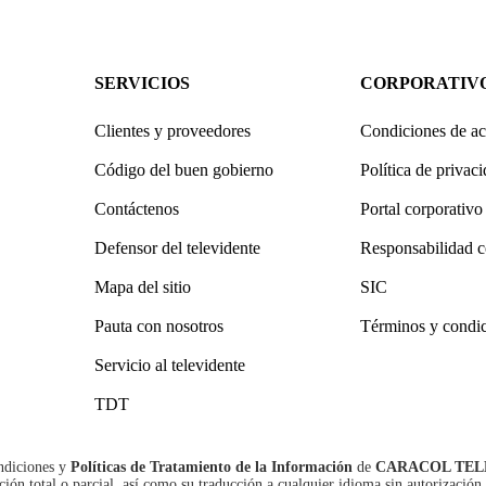
SERVICIOS
CORPORATIV
Clientes y proveedores
Condiciones de ac
Código del buen gobierno
Política de privac
Contáctenos
Portal corporativo
Defensor del televidente
Responsabilidad c
Mapa del sitio
SIC
Pauta con nosotros
Términos y condi
Servicio al televidente
TDT
ndiciones
y
Políticas de Tratamiento de la Información
de
CARACOL TEL
n total o parcial, así como su traducción a cualquier idioma sin autorización 