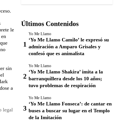
eceso.
Últimos Contenidos
s
rete le
Yo Me Llamo
 en
‘Yo Me Llamo Camilo’ le expresó su
 que
admiración a Amparo Grisales y
 no
confesó que es animalista
Yo Me Llamo
er sin
‘Yo Me Llamo Shakira’ imita a la
el
barranquillera desde los 10 años;
Mark
tuvo problemas de respiración
ndose a
Yo Me Llamo
‘Yo Me Llamo Fonseca’: de cantar en
o legal
buses a buscar su lugar en el Templo
de la Imitación