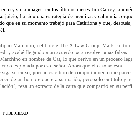
ento y sin ambages, en los últimos meses Jim Carrey tambié
 su juicio, ha sido una estrategia de mentiras y calumnias orqu
gado que en su momento trabajó para Cathriona y que, después,
él.
Filippo Marchino, del bufete The X-Law Group, Mark Burton 
edí y acabé llegando a un acuerdo para resolver unas falsas
r Marchino en nombre de Cat, lo que derivó en un proceso leg
endo explotada por este señor. Ahora que el caso se está
e siga su curso, porque este tipo de comportamiento me parec
ienen de un hombre que era su marido, pero solo en título y n
ación", reza un extracto de la carta que compartió en su perfi
PUBLICIDAD