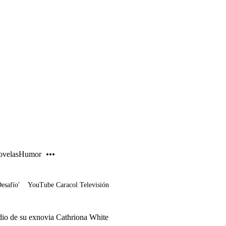
PUBLICIDAD
velas
Humor
Desafío'
YouTube Caracol Televisión
cidio de su exnovia Cathriona White