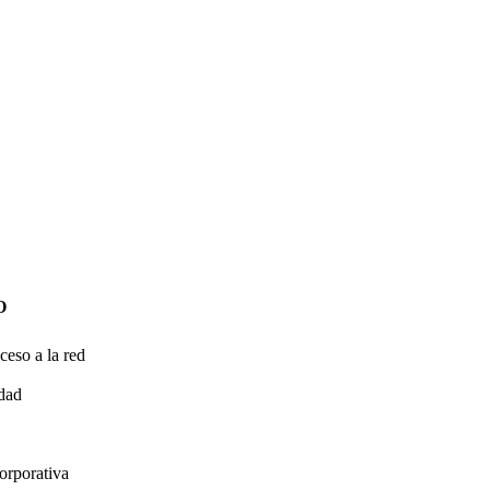
O
ceso a la red
idad
orporativa