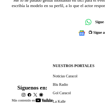
"Me lo he pasado genial montando en bici para el even
escribía la modelo en su perfil, a lo que el actor respo
Sigue
📺 Sigue a
NUESTROS PORTALES
Noticias Caracol
Blu Radio
Síguenos en:
Gol Caracol
instagram
facebook
twitter
google
youtube-
Más contenido en
La Kalle
footer