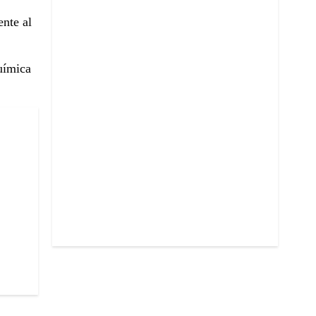
nte al
uímica