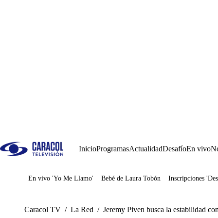
Inicio
Programas
Actualidad
Desafío
En vivo
No
En vivo 'Yo Me Llamo'
Bebé de Laura Tobón
Inscripciones 'Des
Juegos
Caracol TV
/
La Red
/
Jeremy Piven busca la estabilidad co