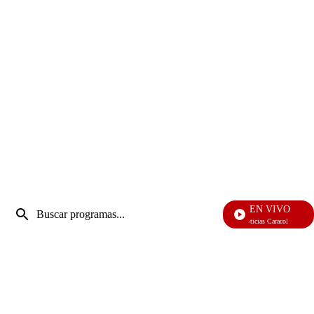
Entrada
EN VIVO
de
Noticias Caracol
Enviar
búsqueda
búsqueda