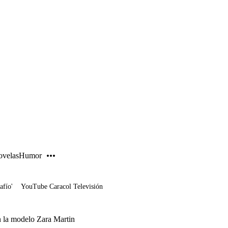
PUBLICIDAD
velas
Humor
afío'
YouTube Caracol Televisión
n la modelo Zara Martin