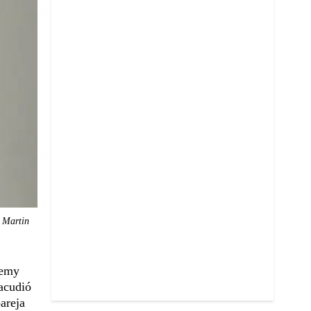
a Martin
remy
 acudió
areja