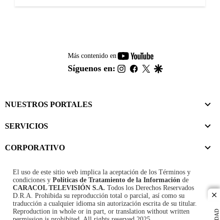
youtube-
Más contenido en
footer
instagram
facebook
twitter
google
Síguenos en:
NUESTROS PORTALES
SERVICIOS
CORPORATIVO
El uso de este sitio web implica la aceptación de los
Términos y
condiciones
y
Políticas de Tratamiento de la Información
de
CARACOL TELEVISIÓN S.A.
Todos los Derechos Reservados
D.R.A. Prohibida su reproducción total o parcial, así como su
cl
traducción a cualquier idioma sin autorización escrita de su titular.
Reproduction in whole or in part, or translation without written
permission is prohibited. All rights reserved 2025.