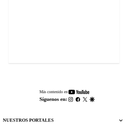
youtube-
Más contenido en
footer
instagram
facebook
twitter
google
Síguenos en:
NUESTROS PORTALES