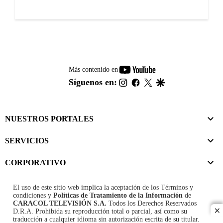
youtube-
Más contenido en
footer
instagram
facebook
twitter
google
Síguenos en:
NUESTROS PORTALES
SERVICIOS
CORPORATIVO
El uso de este sitio web implica la aceptación de los
Términos y
condiciones
y
Políticas de Tratamiento de la Información
de
CARACOL TELEVISIÓN S.A.
Todos los Derechos Reservados
D.R.A. Prohibida su reproducción total o parcial, así como su
cl
traducción a cualquier idioma sin autorización escrita de su titular.