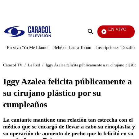
PUBLICIDAD
EN VIVO
Notici
Enviar
búsqueda
En vivo 'Yo Me Llamo'
Bebé de Laura Tobón
Inscripciones 'Desafío'
Caracol TV
/
La Red
/
Iggy Azalea felicita públicamente a su cirujano plástic
Iggy Azalea felicita públicamente a
su cirujano plástico por su
cumpleaños
La cantante mantiene una relación tan estrecha con el
médico que se encargó de llevar a cabo su rinoplastia y
su operación de aumento de pecho que lo felicitó en su