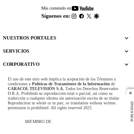
youtube-
Más contenido en
footer
instagram
facebook
twitter
google
Síguenos en:
NUESTROS PORTALES
SERVICIOS
CORPORATIVO
El uso de este sitio web implica la aceptación de los
Términos y
condiciones
y
Políticas de Tratamiento de la Información
de
CARACOL TELEVISIÓN S.A.
Todos los Derechos Reservados
D.R.A. Prohibida su reproducción total o parcial, así como su
cl
traducción a cualquier idioma sin autorización escrita de su titular.
Reproduction in whole or in part, or translation without written
PUBLICIDAD
permission is prohibited. All rights reserved 2025.
MIEMBRO DE: