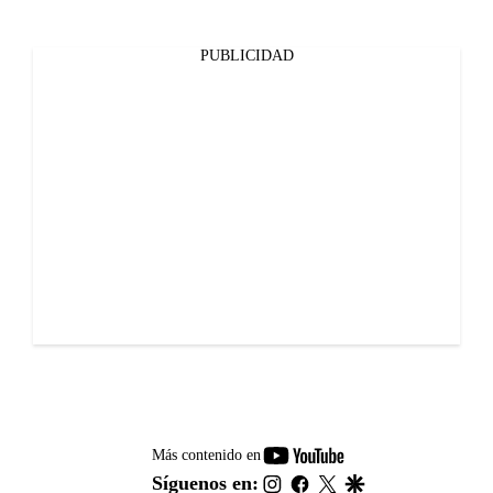
PUBLICIDAD
youtube-
Más contenido en
footer
instagram
facebook
twitter
google
Síguenos en: