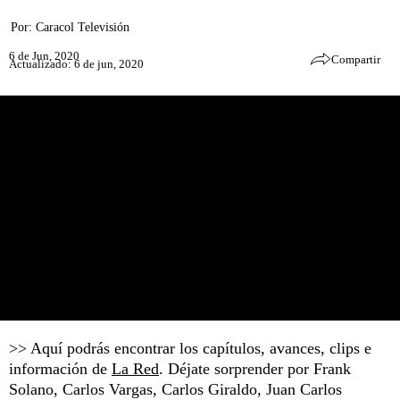
Por:
Caracol Televisión
6 de Jun, 2020
Compartir
Actualizado: 6 de jun, 2020
>> Aquí podrás encontrar los capítulos, avances, clips e
información de
La Red
. Déjate sorprender por Frank
Solano, Carlos Vargas, Carlos Giraldo, Juan Carlos