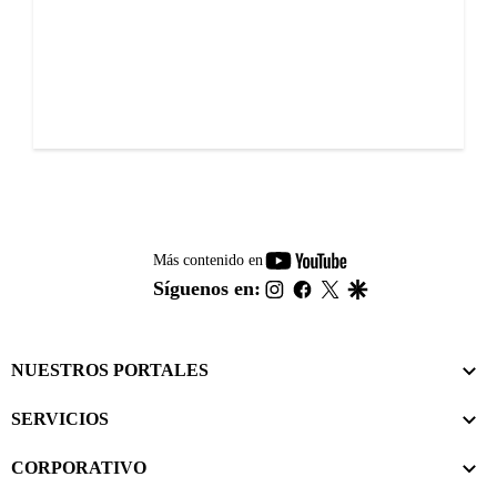
youtube-
Más contenido en
footer
instagram
facebook
twitter
google
Síguenos en:
NUESTROS PORTALES
SERVICIOS
CORPORATIVO