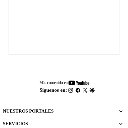
youtube-
Más contenido en
footer
instagram
facebook
twitter
google
Síguenos en:
NUESTROS PORTALES
SERVICIOS