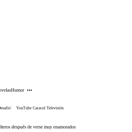
PUBLICIDAD
velas
Humor
Desafío'
YouTube Caracol Televisión
lteros después de verse muy enamorados