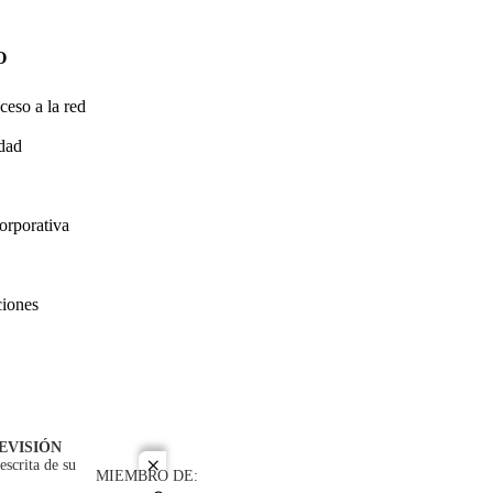
O
ceso a la red
idad
orporativa
ciones
EVISIÓN
escrita de su
close
MIEMBRO DE: