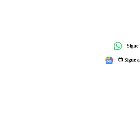
Sigue
📺 Sigue a