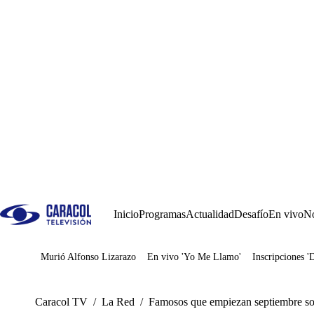
Inicio
Programas
Actualidad
Desafío
En vivo
No
Murió Alfonso Lizarazo
En vivo 'Yo Me Llamo'
Inscripciones '
Juegos
Caracol TV
/
La Red
/
Famosos que empiezan septiembre so