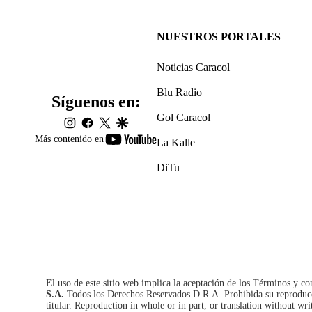
NUESTROS PORTALES
Noticias Caracol
Blu Radio
Síguenos en:
Gol Caracol
instagram
facebook
twitter
google
youtube-
Más contenido en
La Kalle
footer
DiTu
El uso de este sitio web implica la aceptación de los
Términos y co
S.A.
Todos los Derechos Reservados D.R.A. Prohibida su reproducció
titular. Reproduction in whole or in part, or translation without wri