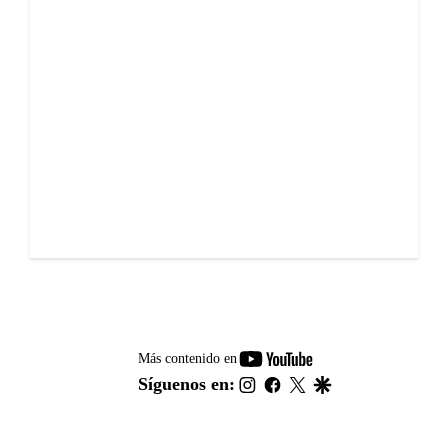
youtube-
Más contenido en
footer
instagram
facebook
twitter
google
Síguenos en: