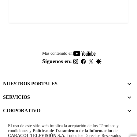
youtube-
Más contenido en
footer
instagram
facebook
twitter
google
Síguenos en:
NUESTROS PORTALES
SERVICIOS
CORPORATIVO
El uso de este sitio web implica la aceptación de los
Términos y
condiciones
y
Políticas de Tratamiento de la Información
de
CARACOL TELEVISIÓN S.A.
Todos los Derechos Reservados