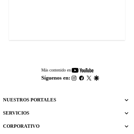
youtube-
Más contenido en
footer
instagram
facebook
twitter
google
Síguenos en:
NUESTROS PORTALES
SERVICIOS
CORPORATIVO