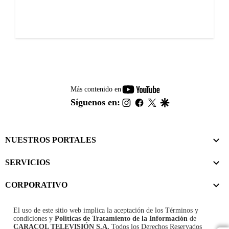
youtube-
Más contenido en
footer
instagram
facebook
twitter
google
Síguenos en:
NUESTROS PORTALES
SERVICIOS
CORPORATIVO
El uso de este sitio web implica la aceptación de los
Términos y
condiciones
y
Políticas de Tratamiento de la Información
de
CARACOL TELEVISIÓN S.A.
Todos los Derechos Reservados