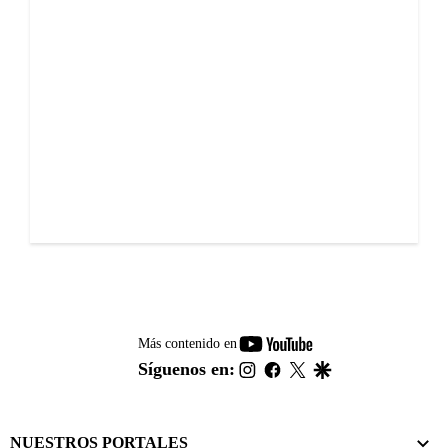
youtube-
Más contenido en
footer
instagram
facebook
twitter
google
Síguenos en:
NUESTROS PORTALES