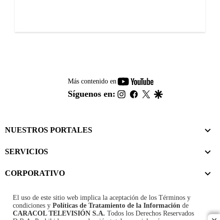
youtube-
Más contenido en
footer
instagram
facebook
twitter
google
Síguenos en:
NUESTROS PORTALES
SERVICIOS
CORPORATIVO
El uso de este sitio web implica la aceptación de los
Términos y
condiciones
y
Políticas de Tratamiento de la Información
de
CARACOL TELEVISIÓN S.A.
Todos los Derechos Reservados