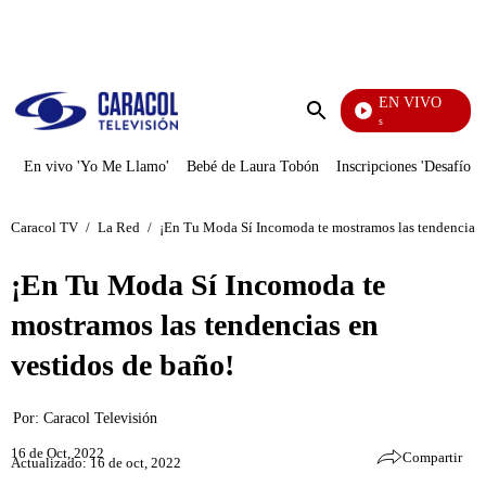
PUBLICIDAD
EN VIVO
También Caerás
Enviar
búsqueda
En vivo 'Yo Me Llamo'
Bebé de Laura Tobón
Inscripciones 'Desafío'
Caracol TV
/
La Red
/
¡En Tu Moda Sí Incomoda te mostramos las tendencias 
¡En Tu Moda Sí Incomoda te
mostramos las tendencias en
vestidos de baño!
Por:
Caracol Televisión
16 de Oct, 2022
Compartir
Actualizado: 16 de oct, 2022