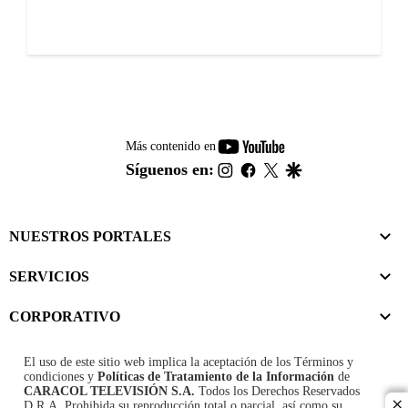
youtube-
Más contenido en
footer
instagram
facebook
twitter
google
Síguenos en:
NUESTROS PORTALES
SERVICIOS
CORPORATIVO
El uso de este sitio web implica la aceptación de los
Términos y
condiciones
y
Políticas de Tratamiento de la Información
de
CARACOL TELEVISIÓN S.A.
Todos los Derechos Reservados
D.R.A. Prohibida su reproducción total o parcial, así como su