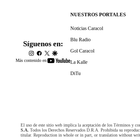
NUESTROS PORTALES
Noticias Caracol
Blu Radio
Síguenos en:
Gol Caracol
instagram
facebook
twitter
google
youtube-
Más contenido en
La Kalle
footer
DiTu
El uso de este sitio web implica la aceptación de los
Términos y co
S.A.
Todos los Derechos Reservados D.R.A. Prohibida su reproducció
titular. Reproduction in whole or in part, or translation without wri