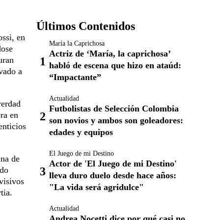
Últimos Contenidos
ssi, en
María la Caprichosa
dose
Actriz de ‘María, la caprichosa’
uran
habló de escena que hizo en ataúd:
evado a
“Impactante”
Actualidad
verdad
Futbolistas de Selección Colombia
era en
son novios y ambos son goleadores:
enticios
edades y equipos
El Juego de mi Destino
una de
Actor de 'El Juego de mi Destino'
ado
lleva duro duelo desde hace años:
visivos
"La vida será agridulce"
tia.
Actualidad
Andrea Nocetti dice por qué casi no