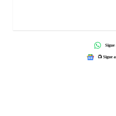
Sigue
📺 Sigue a