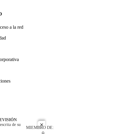
O
ceso a la red
idad
orporativa
ciones
EVISIÓN
escrita de su
close
MIEMBRO DE: