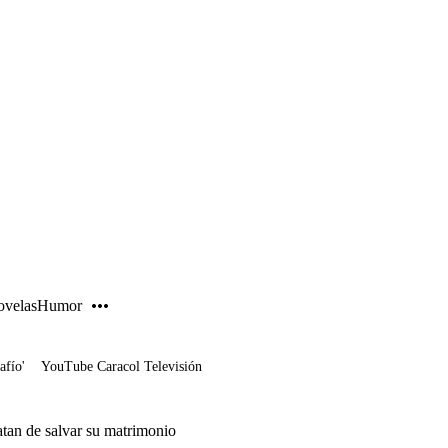
PUBLICIDAD
velas
Humor
afío'
YouTube Caracol Televisión
atan de salvar su matrimonio