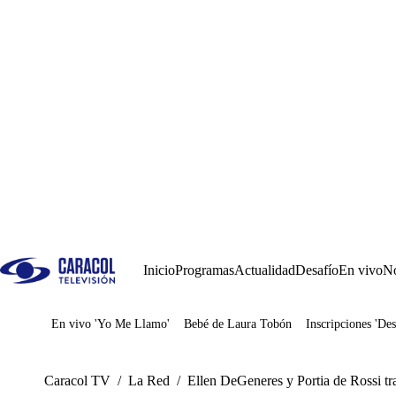
Inicio
Programas
Actualidad
Desafío
En vivo
No
En vivo 'Yo Me Llamo'
Bebé de Laura Tobón
Inscripciones 'Des
Juegos
Caracol TV
/
La Red
/
Ellen DeGeneres y Portia de Rossi tr