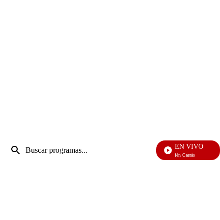
Entrada
EN VIVO
de
También Caerás
Enviar
búsqueda
búsqueda