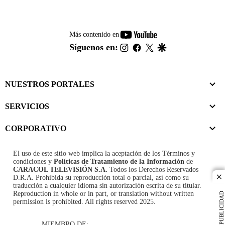
youtube-
Más contenido en
footer
instagram
facebook
twitter
google
Síguenos en:
NUESTROS PORTALES
SERVICIOS
CORPORATIVO
El uso de este sitio web implica la aceptación de los
Términos y
condiciones
y
Políticas de Tratamiento de la Información
de
CARACOL TELEVISIÓN S.A.
Todos los Derechos Reservados
D.R.A. Prohibida su reproducción total o parcial, así como su
cl
traducción a cualquier idioma sin autorización escrita de su titular.
Reproduction in whole or in part, or translation without written
PUBLICIDAD
permission is prohibited. All rights reserved 2025.
MIEMBRO DE: