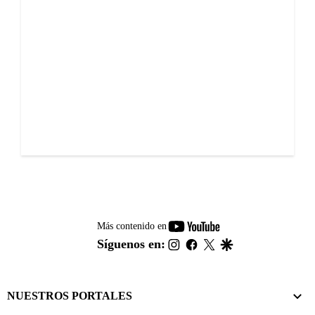
youtube-
Más contenido en
footer
instagram
facebook
twitter
google
Síguenos en:
NUESTROS PORTALES