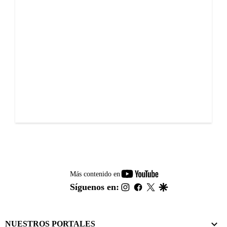
youtube-
Más contenido en
footer
instagram
facebook
twitter
google
Síguenos en:
NUESTROS PORTALES