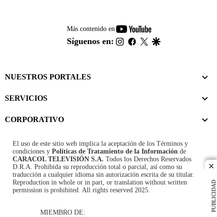
youtube-
Más contenido en
footer
instagram
facebook
twitter
google
Síguenos en:
NUESTROS PORTALES
SERVICIOS
CORPORATIVO
El uso de este sitio web implica la aceptación de los
Términos y
condiciones
y
Políticas de Tratamiento de la Información
de
CARACOL TELEVISIÓN S.A.
Todos los Derechos Reservados
D.R.A. Prohibida su reproducción total o parcial, así como su
cl
traducción a cualquier idioma sin autorización escrita de su titular.
Reproduction in whole or in part, or translation without written
PUBLICIDAD
permission is prohibited. All rights reserved 2025.
MIEMBRO DE: