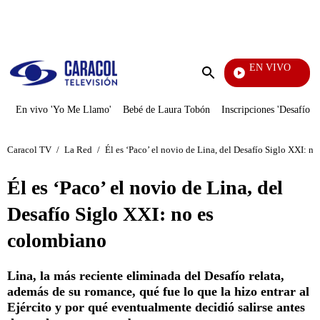
PUBLICIDAD
EN VIVO
Notic
Enviar
búsqueda
En vivo 'Yo Me Llamo'
Bebé de Laura Tobón
Inscripciones 'Desafío'
Caracol TV
/
La Red
/
Él es ‘Paco’ el novio de Lina, del Desafío Siglo XXI: n
Él es ‘Paco’ el novio de Lina, del
Desafío Siglo XXI: no es
colombiano
Lina, la más reciente eliminada del Desafío relata,
además de su romance, qué fue lo que la hizo entrar al
Ejército y por qué eventualmente decidió salirse antes