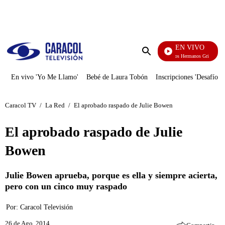
PUBLICIDAD
EN VIVO
Cuentos De Los Hermanos Grimm
Enviar
búsqueda
En vivo 'Yo Me Llamo'
Bebé de Laura Tobón
Inscripciones 'Desafío'
Caracol TV
/
La Red
/
El aprobado raspado de Julie Bowen
El aprobado raspado de Julie
Bowen
Julie Bowen aprueba, porque es ella y siempre acierta,
pero con un cinco muy raspado
Por:
Caracol Televisión
26 de Ago, 2014