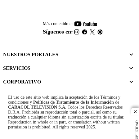
youtube-
Más contenido en
footer
instagram
facebook
twitter
google
Síguenos en:
NUESTROS PORTALES
SERVICIOS
CORPORATIVO
El uso de este sitio web implica la aceptación de los
Términos y
condiciones
y
Políticas de Tratamiento de la Información
de
CARACOL TELEVISIÓN S.A.
Todos los Derechos Reservados
D.R.A. Prohibida su reproducción total o parcial, así como su
cl
traducción a cualquier idioma sin autorización escrita de su titular.
Reproduction in whole or in part, or translation without written
PUBLICIDAD
permission is prohibited. All rights reserved 2025.