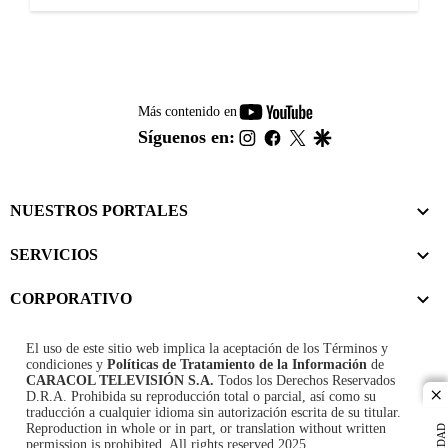
youtube-
Más contenido en
footer
instagram
facebook
twitter
google
Síguenos en:
NUESTROS PORTALES
SERVICIOS
CORPORATIVO
El uso de este sitio web implica la aceptación de los
Términos y
condiciones
y
Políticas de Tratamiento de la Información
de
CARACOL TELEVISIÓN S.A.
Todos los Derechos Reservados
D.R.A. Prohibida su reproducción total o parcial, así como su
cl
traducción a cualquier idioma sin autorización escrita de su titular.
Reproduction in whole or in part, or translation without written
permission is prohibited. All rights reserved 2025.