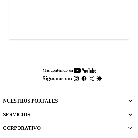
youtube-
Más contenido en
footer
instagram
facebook
twitter
google
Síguenos en:
NUESTROS PORTALES
SERVICIOS
CORPORATIVO