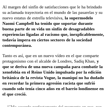
Al margen del sinfín de satisfacciones que le ha brindado
su aclamada trayectoria en el mundo de las pasarelas y su
nuevo estatus de estrella televisiva,
la supermodelo
Naomi Campbell ha tenido que soportar durante
buena parte de su vida un sinfín de desagradables
experiencias ligadas al racismo que, inexplicablemente,
todavía impera en ciertos sectores de la sociedad
contemporánea.
Tanto es así, que en un nuevo vídeo en el que comparte
protagonismo con el alcalde de Londres, Sadiq Khan,
y
que se deriva de una nueva campaña para combatir la
xenofobia en el Reino Unido impulsada por la edición
británica de la revista Vogue, la maniquí no ha dudado
en recordar la primera agresión racista que sufrió
cuando solo tenía cinco años en el barrio londinense en
el que creció.
"Me acuerdo perfectamente del momento en que, por