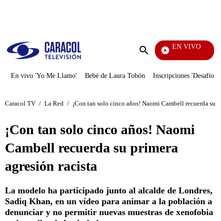
PUBLICIDAD
EN VIVO
Yo Me
Enviar
búsqueda
En vivo 'Yo Me Llamo'
Bebé de Laura Tobón
Inscripciones 'Desafío'
Caracol TV
/
La Red
/
¡Con tan solo cinco años! Naomi Cambell recuerda su pr
¡Con tan solo cinco años! Naomi
Cambell recuerda su primera
agresión racista
La modelo ha participado junto al alcalde de Londres,
Sadiq Khan, en un vídeo para animar a la población a
denunciar y no permitir nuevas muestras de xenofobia