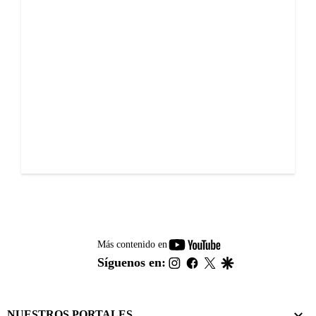
youtube-
Más contenido en
footer
instagram
facebook
twitter
google
Síguenos en:
NUESTROS PORTALES