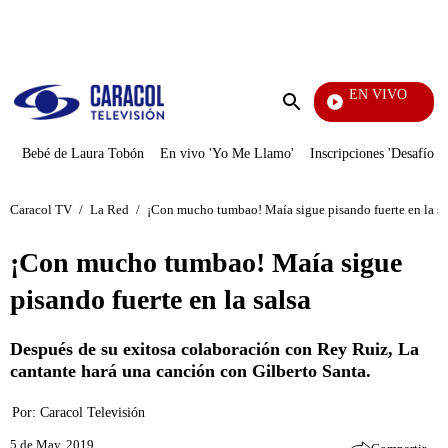
PUBLICIDAD
EN VIVO
EFÉ
Enviar
búsqueda
Bebé de Laura Tobón
En vivo 'Yo Me Llamo'
Inscripciones 'Desafío'
Caracol TV
/
La Red
/
¡Con mucho tumbao! Maía sigue pisando fuerte en la sa
¡Con mucho tumbao! Maía sigue
pisando fuerte en la salsa
Después de su exitosa colaboración con Rey Ruiz, La
cantante hará una canción con Gilberto Santa.
Por:
Caracol Televisión
5 de May, 2019