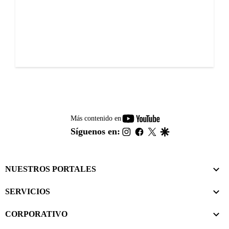
youtube-
Más contenido en
footer
instagram
facebook
twitter
google
Síguenos en:
NUESTROS PORTALES
SERVICIOS
CORPORATIVO