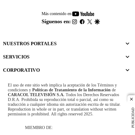
youtube-
Más contenido en
footer
instagram
facebook
twitter
google
Síguenos en:
NUESTROS PORTALES
SERVICIOS
CORPORATIVO
El uso de este sitio web implica la aceptación de los
Términos y
condiciones
y
Políticas de Tratamiento de la Información
de
CARACOL TELEVISIÓN S.A.
Todos los Derechos Reservados
D.R.A. Prohibida su reproducción total o parcial, así como su
cl
traducción a cualquier idioma sin autorización escrita de su titular.
Reproduction in whole or in part, or translation without written
PUBLICIDAD
permission is prohibited. All rights reserved 2025.
MIEMBRO DE: