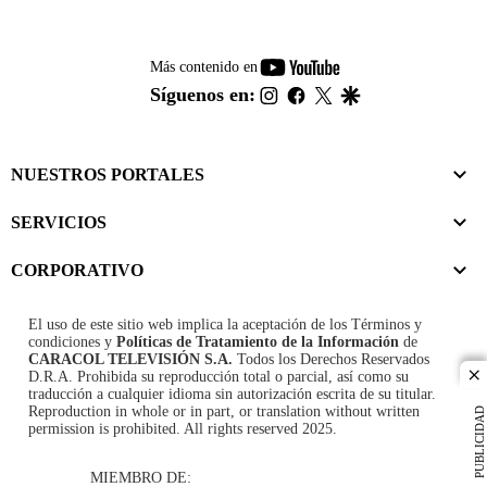
youtube-
Más contenido en
footer
instagram
facebook
twitter
google
Síguenos en:
NUESTROS PORTALES
SERVICIOS
CORPORATIVO
El uso de este sitio web implica la aceptación de los
Términos y
condiciones
y
Políticas de Tratamiento de la Información
de
CARACOL TELEVISIÓN S.A.
Todos los Derechos Reservados
D.R.A. Prohibida su reproducción total o parcial, así como su
cl
traducción a cualquier idioma sin autorización escrita de su titular.
Reproduction in whole or in part, or translation without written
PUBLICIDAD
permission is prohibited. All rights reserved 2025.
MIEMBRO DE: