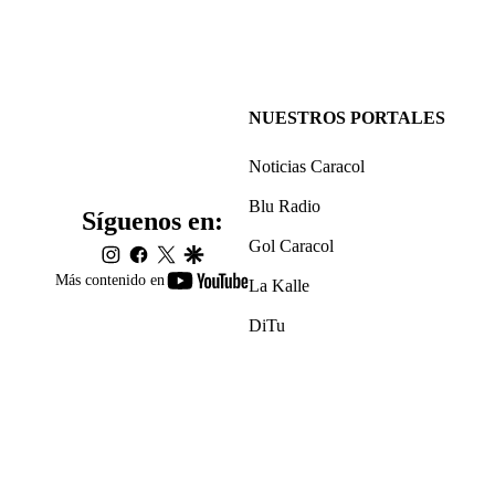
NUESTROS PORTALES
Noticias Caracol
Blu Radio
Síguenos en:
Gol Caracol
instagram
facebook
twitter
google
youtube-
Más contenido en
La Kalle
footer
DiTu