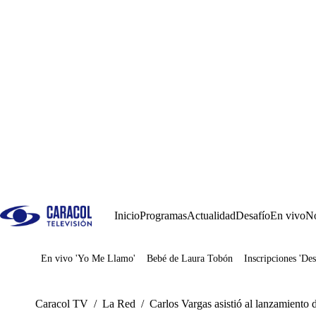
Inicio
Programas
Actualidad
Desafío
En vivo
No
En vivo 'Yo Me Llamo'
Bebé de Laura Tobón
Inscripciones 'Des
Juegos
Caracol TV
/
La Red
/
Carlos Vargas asistió al lanzamiento