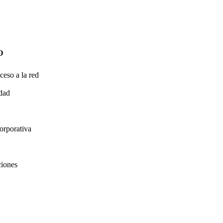
O
ceso a la red
idad
orporativa
ciones