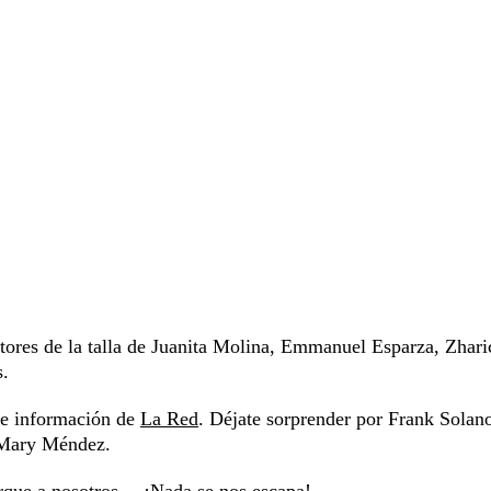
ores de la talla de Juanita Molina, Emmanuel Esparza, Zhari
s.
s e información de
La Red
. Déjate sorprender por Frank Solan
y Mary Méndez.