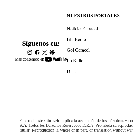
NUESTROS PORTALES
Noticias Caracol
Blu Radio
Síguenos en:
Gol Caracol
instagram
facebook
twitter
google
youtube-
Más contenido en
La Kalle
footer
DiTu
El uso de este sitio web implica la aceptación de los
Términos y co
S.A.
Todos los Derechos Reservados D.R.A. Prohibida su reproducció
titular. Reproduction in whole or in part, or translation without wri