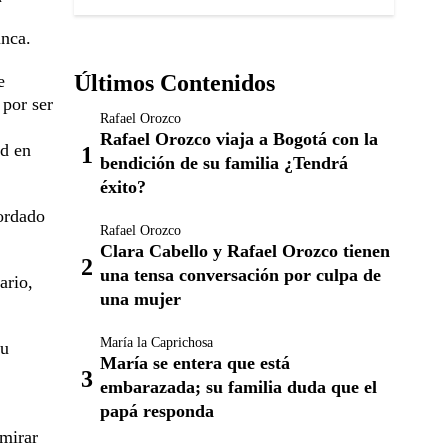
unca.
Últimos Contenidos
e
 por ser
Rafael Orozco
Rafael Orozco viaja a Bogotá con la
id en
bendición de su familia ¿Tendrá
éxito?
cordado
Rafael Orozco
Clara Cabello y Rafael Orozco tienen
una tensa conversación por culpa de
ario,
una mujer
María la Caprichosa
su
María se entera que está
embarazada; su familia duda que el
papá responda
mirar