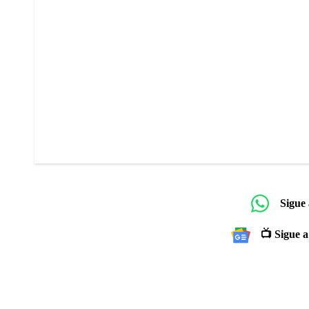
Sigue
📺 Sigue a