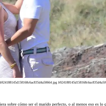
b924188145d158168c6ac835d4a50664.jpg
b924188145d158168c6ac835d4a50
iera sobre cómo ser el marido perfecto, o al menos eso es lo 