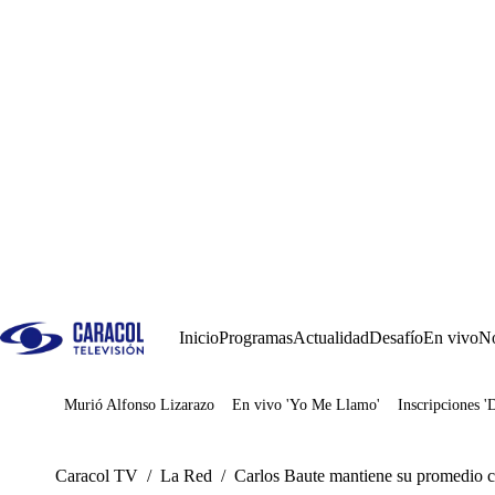
Inicio
Programas
Actualidad
Desafío
En vivo
No
Murió Alfonso Lizarazo
En vivo 'Yo Me Llamo'
Inscripciones '
Juegos
Caracol TV
/
La Red
/
Carlos Baute mantiene su promedio c