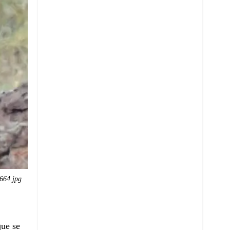
664.jpg
que se