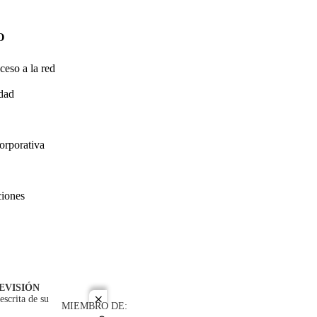
O
ceso a la red
idad
orporativa
ciones
EVISIÓN
escrita de su
close
MIEMBRO DE: