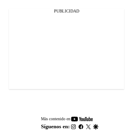
PUBLICIDAD
youtube-
Más contenido en
footer
instagram
facebook
twitter
google
Síguenos en: