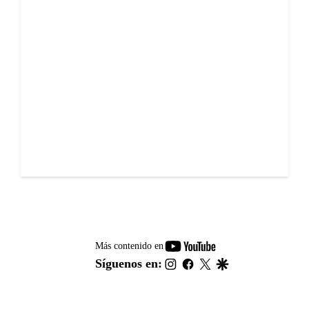
youtube-
Más contenido en
footer
instagram
facebook
twitter
google
Síguenos en: