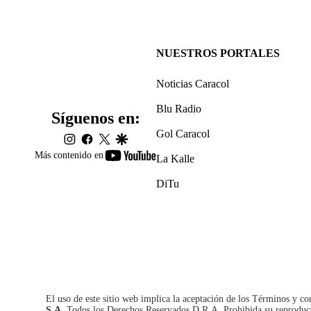
NUESTROS PORTALES
Noticias Caracol
Blu Radio
Síguenos en:
Gol Caracol
instagram
facebook
twitter
google
youtube-
Más contenido en
La Kalle
footer
DiTu
El uso de este sitio web implica la aceptación de los
Términos y co
S.A.
Todos los Derechos Reservados D.R.A. Prohibida su reproducció