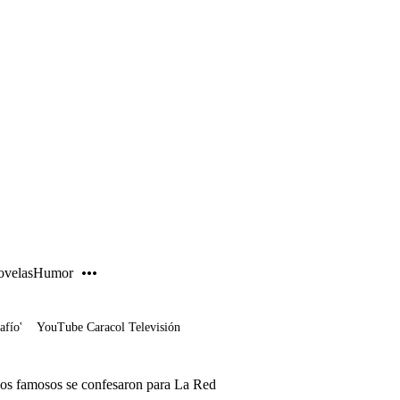
PUBLICIDAD
velas
Humor
afío'
YouTube Caracol Televisión
ios famosos se confesaron para La Red