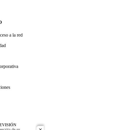
O
ceso a la red
idad
orporativa
ciones
EVISIÓN
escrita de su