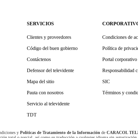
SERVICIOS
CORPORATIV
Clientes y proveedores
Condiciones de ac
Código del buen gobierno
Política de privac
Contáctenos
Portal corporativo
Defensor del televidente
Responsabilidad c
Mapa del sitio
SIC
Pauta con nosotros
Términos y condi
Servicio al televidente
TDT
ndiciones
y
Políticas de Tratamiento de la Información
de
CARACOL TEL
n total o parcial, así como su traducción a cualquier idioma sin autorización 