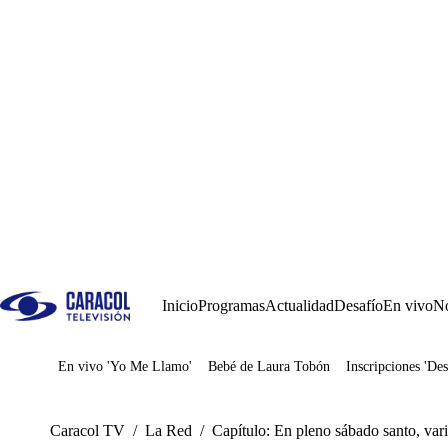
Inicio
Programas
Actualidad
Desafío
En vivo
No
En vivo 'Yo Me Llamo'
Bebé de Laura Tobón
Inscripciones 'Des
Juegos
Caracol TV
/
La Red
/
Capítulo: En pleno sábado santo, var