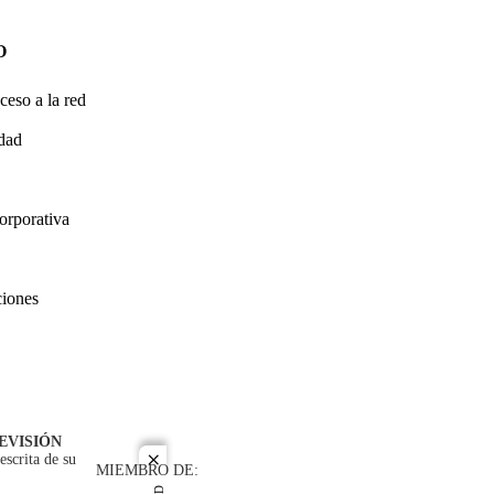
O
ceso a la red
idad
orporativa
ciones
EVISIÓN
escrita de su
close
MIEMBRO DE: