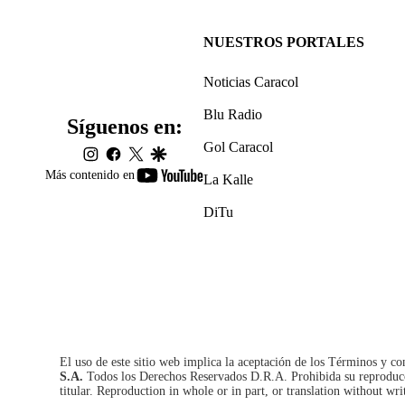
NUESTROS PORTALES
Noticias Caracol
Blu Radio
Síguenos en:
Gol Caracol
instagram
facebook
twitter
google
youtube-
Más contenido en
La Kalle
footer
DiTu
El uso de este sitio web implica la aceptación de los
Términos y co
S.A.
Todos los Derechos Reservados D.R.A. Prohibida su reproducció
titular. Reproduction in whole or in part, or translation without wri