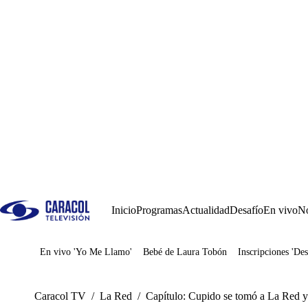
Inicio
Programas
Actualidad
Desafío
En vivo
No
En vivo 'Yo Me Llamo'
Bebé de Laura Tobón
Inscripciones 'Des
Juegos
Caracol TV
/
La Red
/
Capítulo: Cupido se tomó a La Red y 