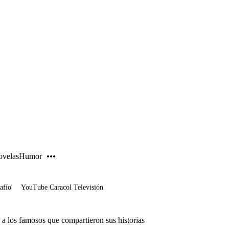
PUBLICIDAD
velas
Humor
afío'
YouTube Caracol Televisión
a los famosos que compartieron sus historias