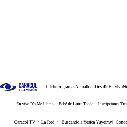
Inicio
Programas
Actualidad
Desafío
En vivo
No
En vivo 'Yo Me Llamo'
Bebé de Laura Tobón
Inscripciones 'Des
Juegos
Caracol TV
/
La Red
/
¡Buscando a Yesica Yuyeimy!: Conoce 