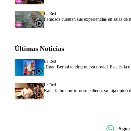
La Red
Famosos cuentan sus experiencias en salas de 
Últimas Noticias
La Red
¿Egan Bernal tendría nueva novia? Esta es la 
La Red
Rafa Taibo confirmó su soltería: su hija opinó 
Sigue