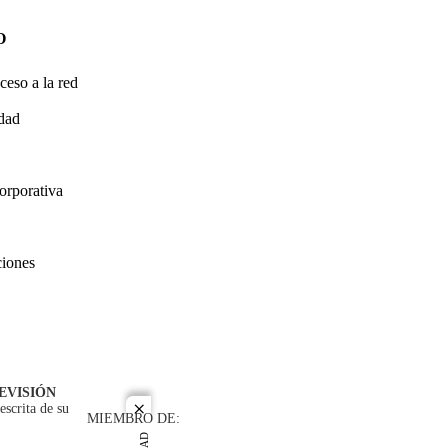
O
ceso a la red
idad
orporativa
ciones
EVISIÓN
escrita de su
close
MIEMBRO DE: