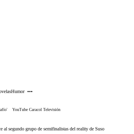
PUBLICIDAD
velas
Humor
afío'
YouTube Caracol Televisión
al segundo grupo de semifinalistas del reality de Suso