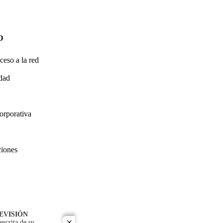
O
ceso a la red
idad
orporativa
ciones
EVISIÓN
escrita de su