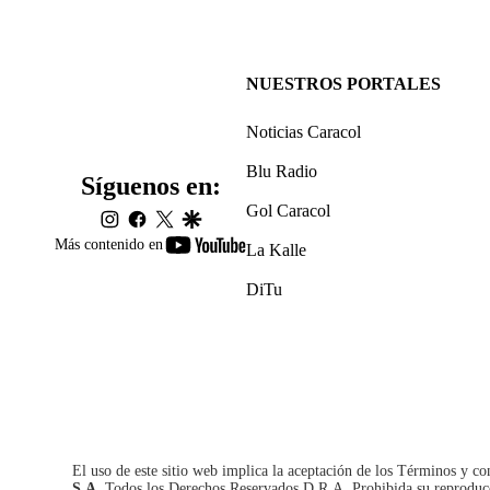
NUESTROS PORTALES
Noticias Caracol
Blu Radio
Síguenos en:
Gol Caracol
instagram
facebook
twitter
google
youtube-
Más contenido en
La Kalle
footer
DiTu
El uso de este sitio web implica la aceptación de los
Términos y co
S.A.
Todos los Derechos Reservados D.R.A. Prohibida su reproducció