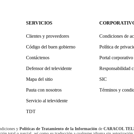
SERVICIOS
CORPORATIV
Clientes y proveedores
Condiciones de ac
Código del buen gobierno
Política de privac
Contáctenos
Portal corporativo
Defensor del televidente
Responsabilidad c
Mapa del sitio
SIC
Pauta con nosotros
Términos y condi
Servicio al televidente
TDT
ndiciones
y
Políticas de Tratamiento de la Información
de
CARACOL TEL
n total o parcial, así como su traducción a cualquier idioma sin autorización 