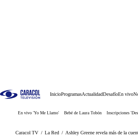
Inicio
Programas
Actualidad
Desafío
En vivo
No
En vivo 'Yo Me Llamo'
Bebé de Laura Tobón
Inscripciones 'Des
Juegos
Caracol TV
/
La Red
/
Ashley Greene revela más de la cuen