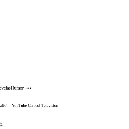
PUBLICIDAD
velas
Humor
afío'
YouTube Caracol Televisión
ta