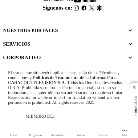
footer
instagram
facebook
twitter
google
Síguenos en:
NUESTROS PORTALES
SERVICIOS
CORPORATIVO
El uso de este sitio web implica la aceptación de los
Términos y
condiciones
y
Políticas de Tratamiento de la Información
de
CARACOL TELEVISIÓN S.A.
Todos los Derechos Reservados
D.R.A. Prohibida su reproducción total o parcial, así como su
cl
traducción a cualquier idioma sin autorización escrita de su titular.
Reproduction in whole or in part, or translation without written
PUBLICIDAD
permission is prohibited. All rights reserved 2025.
MIEMBRO DE:
Inicio
Programas
Actualidad
Desafío
En vivo
Más