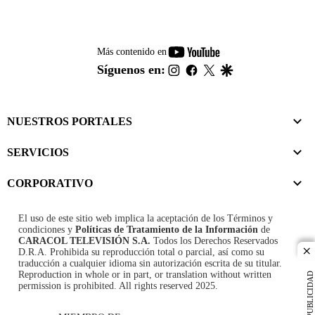
youtube-
Más contenido en
footer
instagram
facebook
twitter
google
Síguenos en:
NUESTROS PORTALES
SERVICIOS
CORPORATIVO
El uso de este sitio web implica la aceptación de los
Términos y
condiciones
y
Políticas de Tratamiento de la Información
de
CARACOL TELEVISIÓN S.A.
Todos los Derechos Reservados
D.R.A. Prohibida su reproducción total o parcial, así como su
cl
traducción a cualquier idioma sin autorización escrita de su titular.
Reproduction in whole or in part, or translation without written
PUBLICIDAD
permission is prohibited. All rights reserved 2025.