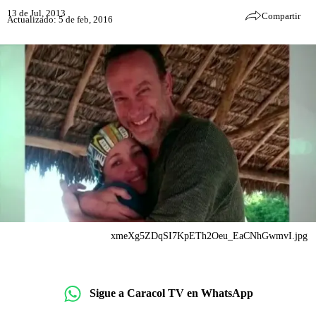
13 de Jul, 2013
Compartir
Actualizado: 5 de feb, 2016
xmeXg5ZDqSI7KpETh2Oeu_EaCNhGwmvI.jpg
Sigue a Caracol TV en WhatsApp