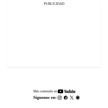
PUBLICIDAD
youtube-
Más contenido en
footer
instagram
facebook
twitter
google
Síguenos en: