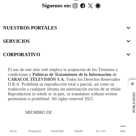
footer
instagram
facebook
twitter
google
Síguenos en:
NUESTROS PORTALES
SERVICIOS
CORPORATIVO
El uso de este sitio web implica la aceptación de los
Términos y
condiciones
y
Políticas de Tratamiento de la Información
de
CARACOL TELEVISIÓN S.A.
Todos los Derechos Reservados
D.R.A. Prohibida su reproducción total o parcial, así como su
cl
traducción a cualquier idioma sin autorización escrita de su titular.
Reproduction in whole or in part, or translation without written
PUBLICIDAD
permission is prohibited. All rights reserved 2025.
MIEMBRO DE:
Inicio
Programas
Actualidad
Desafío
En vivo
Más