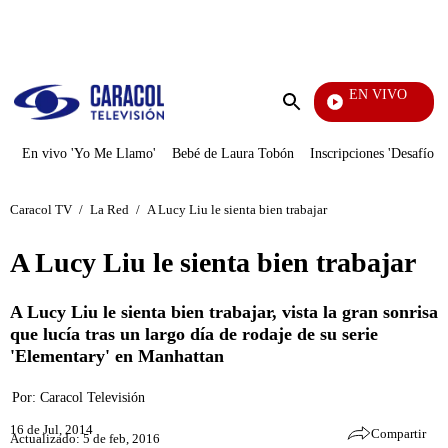
PUBLICIDAD
EN VIVO
Televentas
Enviar
búsqueda
En vivo 'Yo Me Llamo'
Bebé de Laura Tobón
Inscripciones 'Desafío'
Caracol TV
/
La Red
/
A Lucy Liu le sienta bien trabajar
A Lucy Liu le sienta bien trabajar
A Lucy Liu le sienta bien trabajar, vista la gran sonrisa
que lucía tras un largo día de rodaje de su serie
'Elementary' en Manhattan
Por:
Caracol Televisión
16 de Jul, 2014
Compartir
Actualizado: 5 de feb, 2016