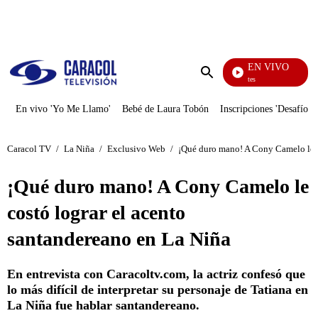
PUBLICIDAD
EN VIVO
Los Informantes
Enviar
búsqueda
En vivo 'Yo Me Llamo'
Bebé de Laura Tobón
Inscripciones 'Desafío'
Caracol TV
/
La Niña
/
Exclusivo Web
/
¡Qué duro mano! A Cony Camelo le c
¡Qué duro mano! A Cony Camelo le
costó lograr el acento
santandereano en La Niña
En entrevista con Caracoltv.com, la actriz confesó que
lo más difícil de interpretar su personaje de Tatiana en
La Niña fue hablar santandereano.